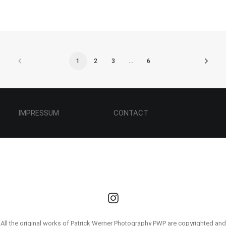
1
2
3
…
6
IMPRESSUM CONTACT
All the original works of Patrick Werner Photography PWP are copyrighted and